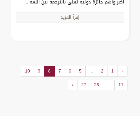
أكبر وأهم جائزة دولية تُعنى بالترجمة بين اللغة ...
إقرأ المزيد
10
9
8
7
6
5
...
2
1
‹
›
27
26
...
11