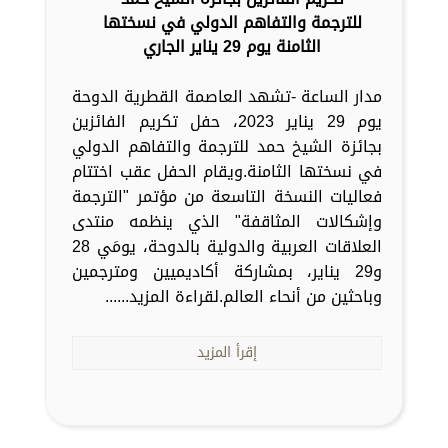
للترجمة والتفاهم الدولي في نسختها
الثامنة يوم 29 يناير الجاري
مدار الساعة -تشهد العاصمة القطرية الدوحة
يوم 29 يناير 2023، حفل تكريم الفائزين
بجائزة الشيخ حمد للترجمة والتفاهم الدولي
في نسختها الثامنة.ويقام الحفل عقب اختتام
فعاليات النسخة التاسعة من مؤتمر "الترجمة
وإشكالات المثاقفة" الذي ينظمه منتدى
العلاقات العربية والدولية بالدوحة، يومَي 28
و29 يناير، بمشاركة أكاديميين ومترجمين
وباحثين من أنحاء العالم.لقراءة المزيد......
إقرأ المزيد