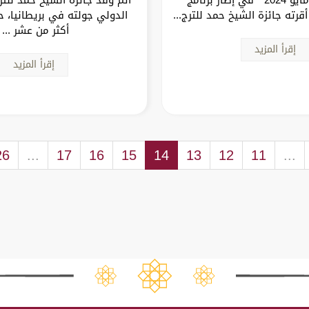
قرته جائزة الشيخ حمد للترج...
الدولي جولته في بريطانيا، 
أكثر من عشر ...
إقرأ المزيد
إقرأ المزيد
26
...
17
16
15
14
13
12
11
...