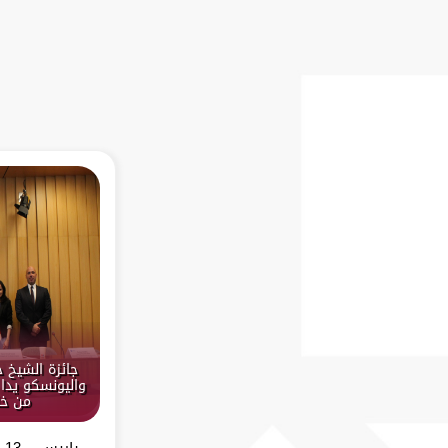
جائزة الشيخ 
واليونسكو يدا 
من خل