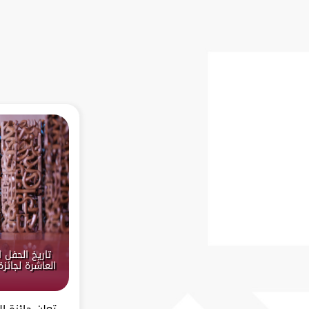
تاريخ الحفل 
العاشرة لجائز
تعلن جائزة ا