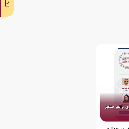
بحث
ي واقع متغير
مة، يسعدنا في