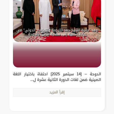
وفد "جائزة الشيخ حمد للترجمة والتفاهم الدولي" في
زيارة رسمية إلى سفارة الصين بالدوحة
الدوحة – [14 سبتمبر 2025] احتفاءً باختيار اللغة
الصينية ضمن لغات الدورة الثانية عشرة ل...
إقرأ المزيد