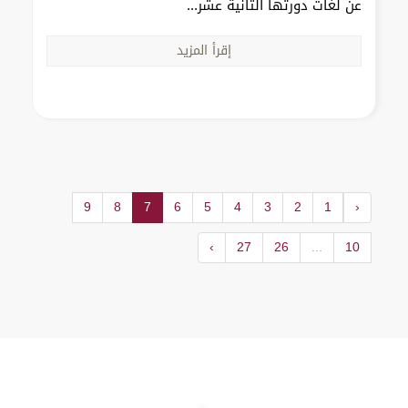
عن لغات دورتها الثانية عشر...
إقرأ المزيد
9
8
7
6
5
4
3
2
1
‹
›
27
26
...
10