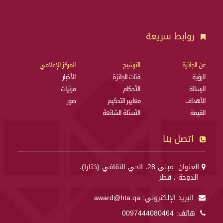
روابط سريعة
عن الجائزة
الترشيح
المركز الإعلامي
الرؤية
فئات الجائزة
الأخبار
الرسالة
الأحكام
مرئيات
الأهداف
معايير التحكيم
صور
القيمة
الأسئلة الشائعة
اتصل بنا
العنوان: مبنى 28، الحي الثقافي (كتارا)،
الدوحة ، قطر
البريد الإلكتروني:
award@hta.qa
هاتف:
0097444080464