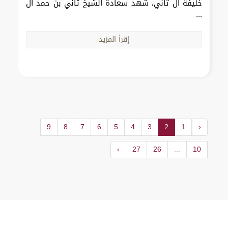
خليفة آل ثاني، شهد سعادة الشيخ ثاني بن حمد آل
...
إقرأ المزيد
9
8
7
6
5
4
3
2
1
‹
›
27
26
...
10