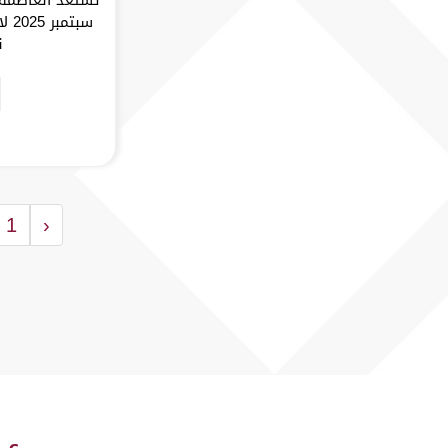
سبت
ن
1
‹