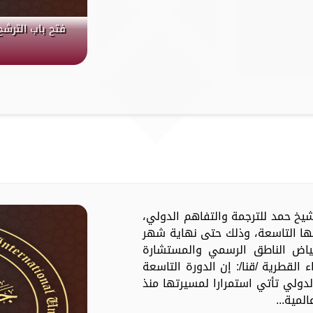
فتح باب الترشح
جائزة الشيخ حمد للترجمة والتفاهم الدولي،
رتها التاسعة، وذلك حتى نهاية شهر
لفياض الناطق الرسمي والمستشارة
ء القطرية /قنا/: إن الدورة التاسعة
لدولي تأتي استمرارا لمسيرتها منذ