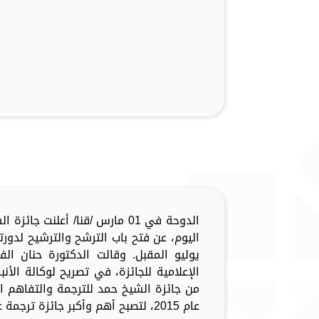
الدوحة في 01 مارس /قنا/ أعلنت 
اليوم، عن فتح باب الترشح والترشيح لدو
يوليو المقبل. وقالت الدكتورة حنان ا
الإعلامية للجائزة، في تصريح لوكالة الأنبا
من جائزة الشيخ حمد للترجمة والتفاهم ا
عام 2015، لتصبح أهم وأكبر جائزة ترجمة عالمية...