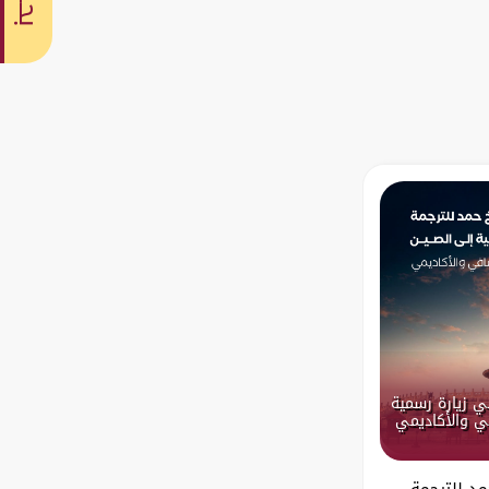
بحث
ي زيارة رسمية
في والأكاديمي
د للترجمة