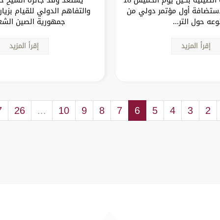
مبر 2025 لاستضافة أول مؤتمر دولي من
والتفاهم الدولي للقيام بزيا
وعه حول التر...
جمهورية الصين الشع
إقرأ المزيد
إقرأ المزيد
7
26
...
10
9
8
7
6
5
4
3
2