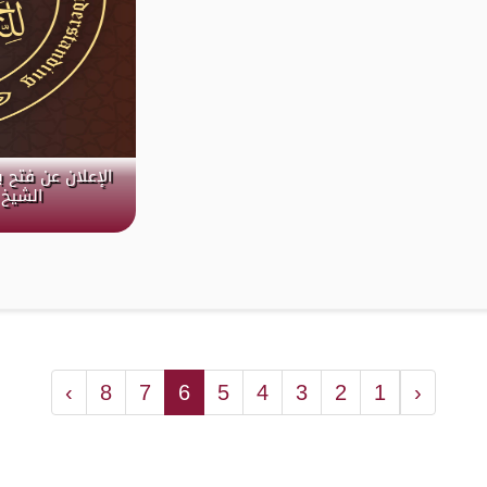
الإعلان عن فتح 
الشيخ 
›
8
7
6
5
4
3
2
1
‹