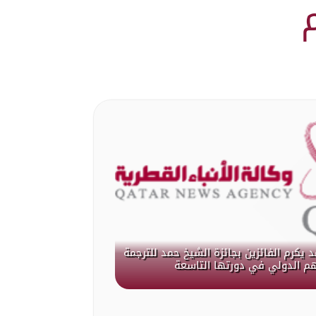
 يكرم الفائزين بجائزة الشيخ حمد للترجمة
هم الدولي في دورتها التاسعة