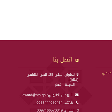
اتصل بنا
إعلامي
العنوان: مبنى 28، الحي الثقافي
(كتارا)،
الدوحة ، قطر
البريد الإلكتروني:
award@hta.qa
هاتف:
0097444080464
الجوال:
0097466570349