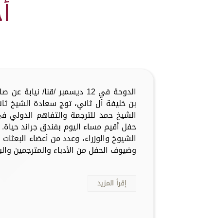
أ
الدوحة في 12 ديسمبر /قنا/ نياب
بن خليفة آل ثاني، توج سعادة الشيخ ثاني
حفل أقيم مساء اليوم بفندق جراند حياة.
الشيوخ والوزراء، وعدد من أعضاء البعثات 
وضيوف الحفل من الأدباء والمترجمين والبا
إقرأ المزيد