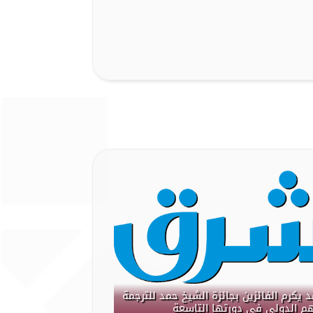
 يكرم الفائزين بجائزة الشيخ حمد للترجمة
هم الدولي في دورتها التاسعة