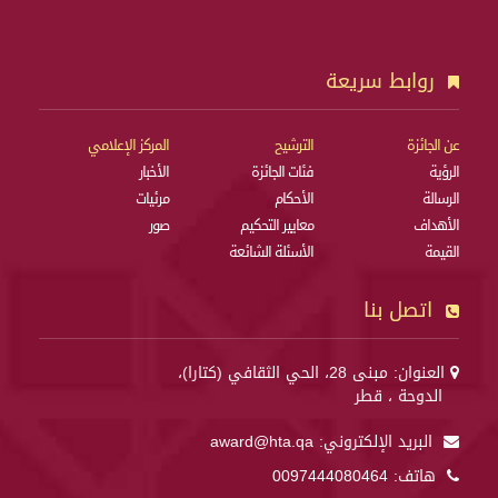
روابط سريعة
عن الجائزة
الترشيح
المركز الإعلامي
الرؤية
فئات الجائزة
الأخبار
الرسالة
الأحكام
مرئيات
الأهداف
معايير التحكيم
صور
القيمة
الأسئلة الشائعة
اتصل بنا
العنوان: مبنى 28، الحي الثقافي (كتارا)،
الدوحة ، قطر
البريد الإلكتروني:
award@hta.qa
هاتف:
0097444080464