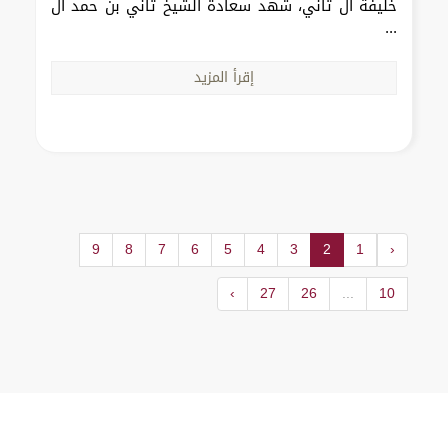
خليفة آل ثاني، شهد سعادة الشيخ ثاني بن حمد آل
...
إقرأ المزيد
9
8
7
6
5
4
3
2
1
‹
›
27
26
...
10