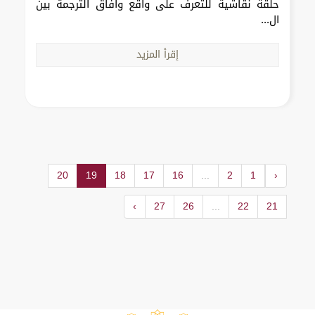
حلقة نقاشية للتعرف على واقع وآفاق الترجمة بين
ال...
إقرأ المزيد
20
19
18
17
16
...
2
1
‹
›
27
26
...
22
21