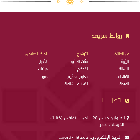
روابط سريعة
عن الجائزة
الترشيح
المركز الإعلامي
الرؤية
فئات الجائزة
الأخبار
الرسالة
الأحكام
مرئيات
الأهداف
معايير التحكيم
صور
القيمة
الأسئلة الشائعة
اتصل بنا
العنوان: مبنى 28، الحي الثقافي (كتارا)،
الدوحة ، قطر
البريد الإلكتروني:
award@hta.qa