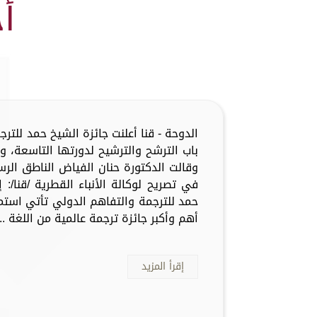
أ
الدوحة - قنا أعلنت جائزة الشيخ حمد للترج
باب الترشح والترشيح لدورتها التاسعة، 
وقالت الدكتورة حنان الفياض الناطق الرس
في تصريح لوكالة الأنباء القطرية /قنا/:
أهم وأكبر جائزة ترجمة عالمية من اللغة ...
إقرأ المزيد