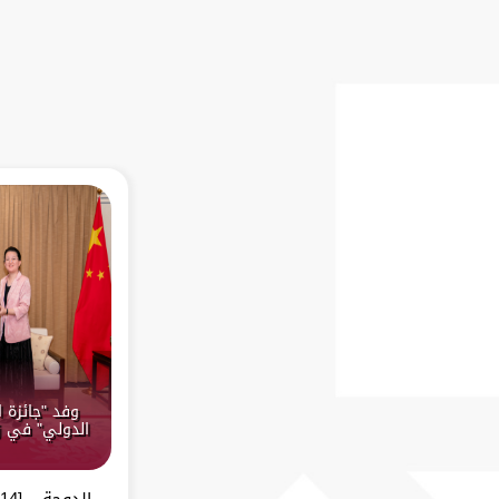
وفد "جائزة 
الدولي" في ز