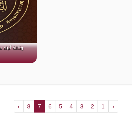
وكالة أنباء س
›
8
7
6
5
4
3
2
1
‹