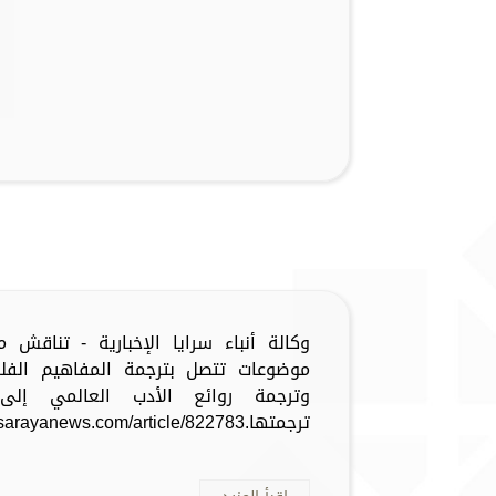
وكالة أنباء سرايا الإخبارية - تناقش 
موضوعات تتصل بترجمة المفاهيم الفلسف
وترجمة روائع الأدب العالمي إلى 
ترجمتها.https://www.sarayanews.com/article/822783...