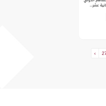
نية عشر...
›
2