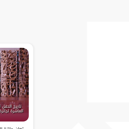
تاريخ الحفل 
العاشرة لجائز
تعلن جائزة ا