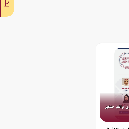
بحث
ي واقع متغير
مة، يسعدنا في