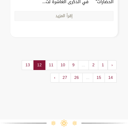
الحضارات" في الذكرى العاشرة لت...
إقرأ المزيد
13
12
11
10
9
...
2
1
‹
›
27
26
...
15
14