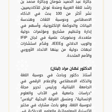
جائزة عبد الحميد شومان وجائزة محمد بن
راشد للغة العربية ومنحة غوغل للأكاديميين.
نشر أكثر من 100 بحث في الذكاء
الاصطناعي وحوسبة اللغات وهندسة
البيانات والحوكمة الإلكترونية، وأسهم في
إدارة وتنظيم مشاريع ومؤتمرات دولية
متعددة، وعضويات علمية في لجان IFIP
والويب الدلالي وIEEE، وقدّم استشارات
لجهات دولية من بينها الاتحاد الأوروبي
والأمم المتحدة.
الدكتور غسّان مراد (لبنان)
أستاذ دكتور وباحث في حوسبة اللغة
والذكاء الاصطناعي والإعلام الرقمي في
الجامعة اللبنانية، ورئيس تحرير مجلة
“دراسات جامعية في الآداب والعلوم
الإنسانية”، ومنسق الفرقة البحثية “ليلاس”
لحوسبة اللغة. وهو باحث مشارك في مختبر
الألسنية المعلوماتية والعلوم الإدراكية في