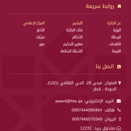
روابط سريعة
عن الجائزة
الترشيح
المركز الإعلامي
الرؤية
فئات الجائزة
الأخبار
الرسالة
الأحكام
مرئيات
الأهداف
معايير التحكيم
صور
القيمة
الأسئلة الشائعة
اتصل بنا
العنوان: مبنى 28، الحي الثقافي (كتارا)،
الدوحة ، قطر
البريد الإلكتروني:
award@hta.qa
هاتف:
0097444080464
الجوال:
0097466570349
صندوق بريد: 12231