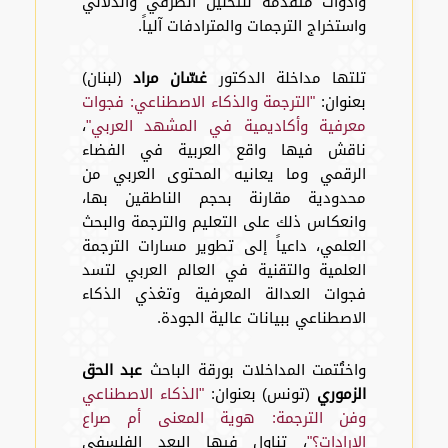
وأدوات متقدمة للتحليل الصرفي والدلالي
واستخراج الترجمات والمترادفات آلياً.
تلتها مداخلة الدكتور
غسّان مراد
(لبنان)
بعنوان:
"الترجمة والذكاء الاصطناعي: فجوات
معرفية وأكاديمية في المشهد العربي"
،
ناقش فيها واقع العربية في الفضاء
الرقمي وما يعانيه المحتوى العربي من
محدودية مقارنة بحجم الناطقين بها،
وانعكاس ذلك على التعليم والترجمة والبحث
العلمي، داعياً إلى تطوير مسارات الترجمة
العلمية والتقنية في العالم العربي لتسد
فجوات العدالة المعرفية وتغذي الذكاء
الاصطناعي ببيانات عالية الجودة.
واختُتمت المداخلات بورقة الباحث
عبد الحق
الزموري
(تونس) بعنوان:
"الذكاء الاصطناعي
وفن الترجمة: هوية المعنى أم صراع
الإرادات؟"
، تناول فيها البعد الفلسفي