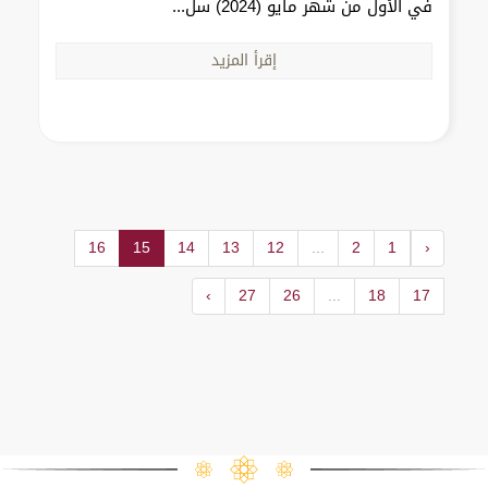
في الأول من شهر مايو (2024) سل...
إقرأ المزيد
16
15
14
13
12
...
2
1
‹
›
27
26
...
18
17