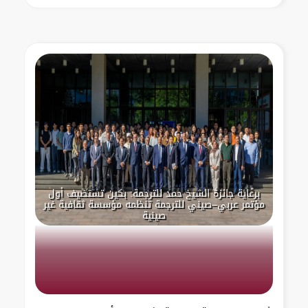
برعاية جائزة الشيخ حمد للترجمة: بكين تستضيف أول
مؤتمر عربي–صيني للترجمة تنظمه مؤسسة ثقافية غير
صينية