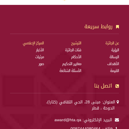
روابط سريعة
عن الجائزة
الترشيح
المركز الإعلامي
الرؤية
فئات الجائزة
الأخبار
الرسالة
الأحكام
مرئيات
الأهداف
معايير التحكيم
صور
القيمة
الأسئلة الشائعة
اتصل بنا
العنوان: مبنى 28، الحي الثقافي (كتارا)،
الدوحة ، قطر
البريد الإلكتروني:
award@hta.qa
هاتف:
0097444080464