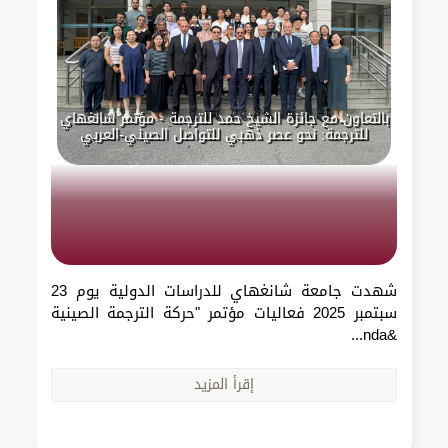
بالتعاون مع جائزة الشيخ حمد للترجمة - مؤتمر شانغهاي
للترجمة: نحو عصر ذهبي للتواصل الصيني-العربي
شهدت جامعة شانغهاي للدراسات الدولية يوم 23
سبتمبر 2025 فعاليات مؤتمر "حركة الترجمة الصينية
&nda...
إقرأ المزيد