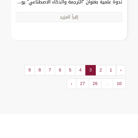
ندوة علمية بعنوان "الترجمة والذكاء الاصطناعي" يو...
إقرأ المزيد
9
8
7
6
5
4
3
2
1
‹
›
27
26
...
10