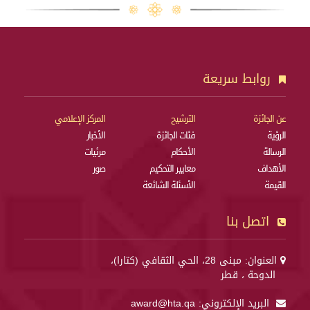
روابط سريعة
عن الجائزة
الترشيح
المركز الإعلامي
الرؤية
فئات الجائزة
الأخبار
الرسالة
الأحكام
مرئيات
الأهداف
معايير التحكيم
صور
القيمة
الأسئلة الشائعة
اتصل بنا
العنوان: مبنى 28، الحي الثقافي (كتارا)،
الدوحة ، قطر
البريد الإلكتروني:
award@hta.qa