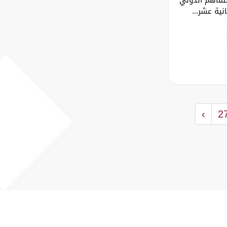
نية عشر...
›
2