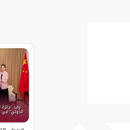
وفد "جائزة 
الدولي" في ز