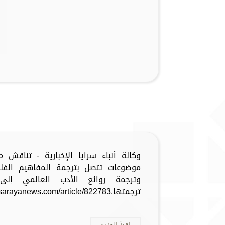
وكالة أنباء سرايا الإخبارية - تناقش 
موضوعات تتصل بترجمة المفاهيم الفلسف
وترجمة روائع الأدب العالمي إلى 
ترجمتها.https://www.sarayanews.com/article/822783...