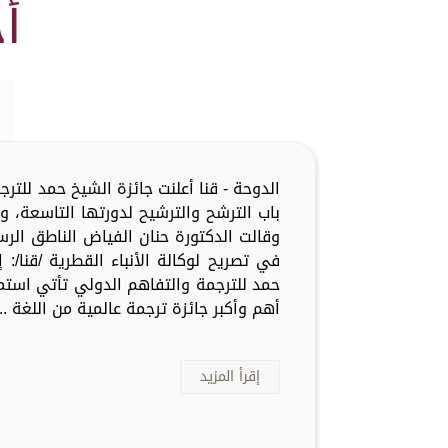
أ
الدوحة - قنا أعلنت جائزة الشيخ حمد للترج
باب الترشح والترشيح لدورتها التاسعة، 
وقالت الدكتورة حنان الفياض الناطق الرس
في تصريح لوكالة الأنباء القطرية /قنا/:
أهم وأكبر جائزة ترجمة عالمية من اللغة ...
إقرأ المزيد