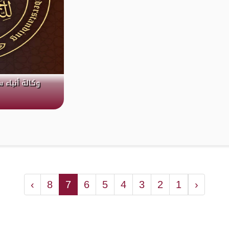
وكالة أنباء س
›
8
7
6
5
4
3
2
1
‹