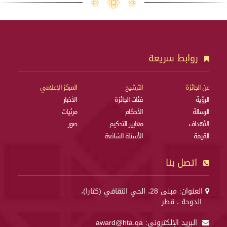
روابط سريعة
عن الجائزة
الترشيح
المركز الإعلامي
الرؤية
فئات الجائزة
الأخبار
الرسالة
الأحكام
مرئيات
الأهداف
معايير التحكيم
صور
القيمة
الأسئلة الشائعة
اتصل بنا
العنوان: مبنى 28، الحي الثقافي (كتارا)،
الدوحة ، قطر
البريد الإلكتروني:
award@hta.qa