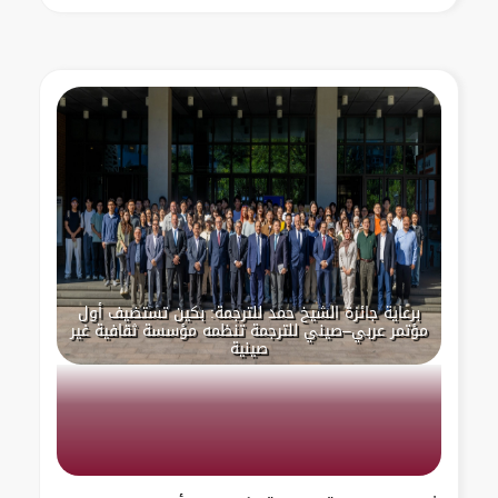
برعاية جائزة الشيخ حمد للترجمة: بكين تستضيف أول
مؤتمر عربي–صيني للترجمة تنظمه مؤسسة ثقافية غير
صينية