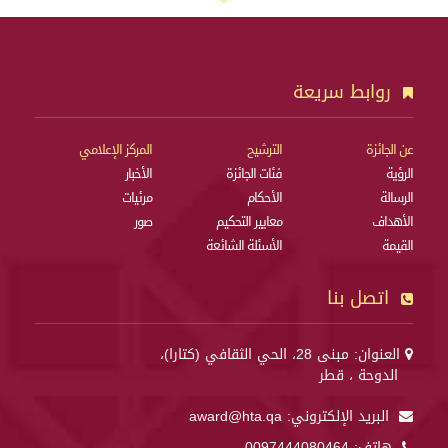
روابط سريعة
عن الجائزة
الترشيح
المركز الإعلامي
الرؤية
فئات الجائزة
الأخبار
الرسالة
الأحكام
مرئيات
الأهداف
معايير التحكيم
صور
القيمة
الأسئلة الشائعة
اتصل بنا
العنوان: مبنى 28، الحي الثقافي (كتارا)،
الدوحة ، قطر
البريد الإلكتروني:
award@hta.qa
هاتف:
0097444080464