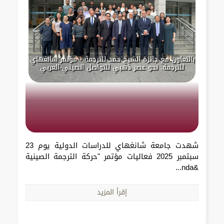
بالتعاون مع جائزة الشيخ حمد للترجمة - مؤتمر شانغهاي
للترجمة: نحو عصر ذهبي للتواصل الصيني-العربي
شهدت جامعة شانغهاي للدراسات الدولية يوم 23
سبتمبر 2025 فعاليات مؤتمر "حركة الترجمة الصينية
&nda...
إقرأ المزيد