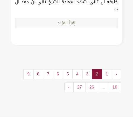
خليفة آل ثاني، شهد سعادة الشيخ ثاني بن حمد آل
...
إقرأ المزيد
9
8
7
6
5
4
3
2
1
‹
›
27
26
...
10