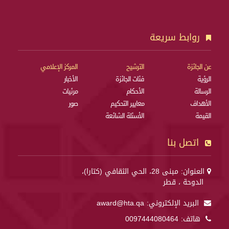
روابط سريعة
عن الجائزة
الترشيح
المركز الإعلامي
الرؤية
فئات الجائزة
الأخبار
الرسالة
الأحكام
مرئيات
الأهداف
معايير التحكيم
صور
القيمة
الأسئلة الشائعة
اتصل بنا
العنوان: مبنى 28، الحي الثقافي (كتارا)،
الدوحة ، قطر
البريد الإلكتروني:
award@hta.qa
هاتف:
0097444080464