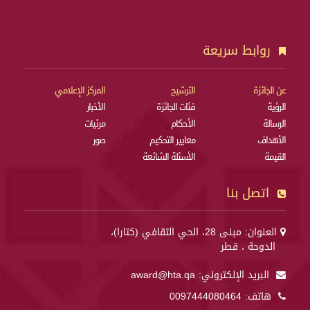
روابط سريعة
عن الجائزة
الترشيح
المركز الإعلامي
الرؤية
فئات الجائزة
الأخبار
الرسالة
الأحكام
مرئيات
الأهداف
معايير التحكيم
صور
القيمة
الأسئلة الشائعة
اتصل بنا
العنوان: مبنى 28، الحي الثقافي (كتارا)،
الدوحة ، قطر
البريد الإلكتروني:
award@hta.qa
هاتف:
0097444080464