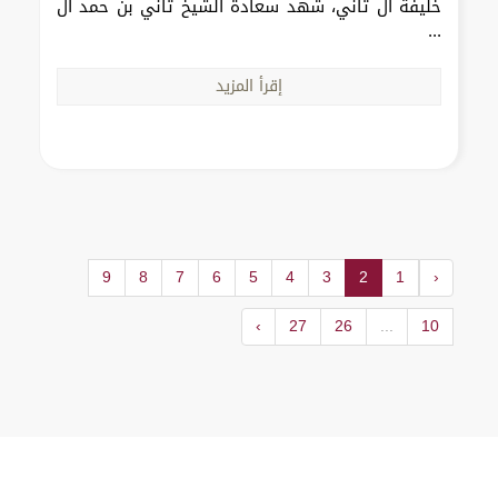
خليفة آل ثاني، شهد سعادة الشيخ ثاني بن حمد آل
...
إقرأ المزيد
9
8
7
6
5
4
3
2
1
‹
›
27
26
...
10