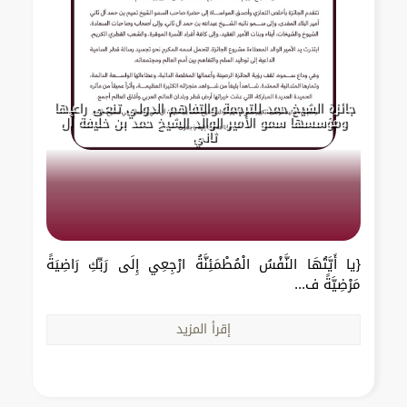
جائزة الشيخ حمد للترجمة والتفاهم الدولي تنعى راعيها
ومؤسسها سمو الأمير الوالد الشيخ حمد بن خليفة آل
ثاني
{يا أَيَّتُهَا النَّفْسُ الْمُطْمَئِنَّةُ ارْجِعِي إِلَى رَبِّكِ رَاضِيَةً
مَرْضِيَّةً ف...
إقرأ المزيد