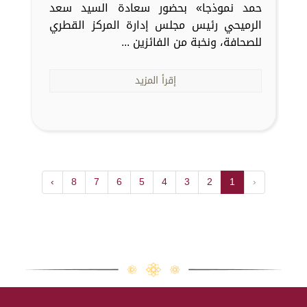
حمد نموذجا» بحضور سعادة السيد سعد
الرميحي رئيس مجلس إدارة المركز القطري
للصحافة، ونخبة من الفائزين ...
إقرأ المزيد
›
8
7
6
5
4
3
2
1
‹