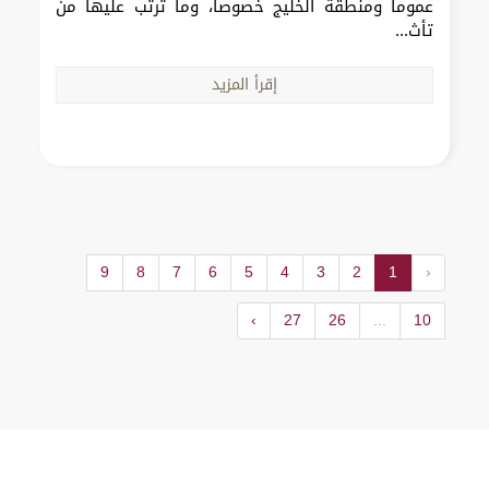
عموماً ومنطقة الخليج خصوصاً، وما ترتب عليها من
تأث...
إقرأ المزيد
9
8
7
6
5
4
3
2
1
‹
›
27
26
...
10