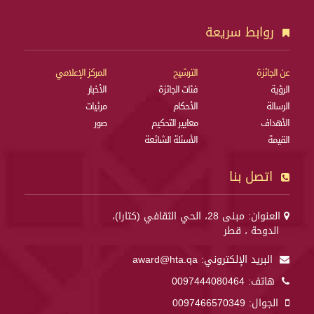
روابط سريعة
عن الجائزة
الترشيح
المركز الإعلامي
الرؤية
فئات الجائزة
الأخبار
الرسالة
الأحكام
مرئيات
الأهداف
معايير التحكيم
صور
القيمة
الأسئلة الشائعة
اتصل بنا
العنوان: مبنى 28، الحي الثقافي (كتارا)،
الدوحة ، قطر
البريد الإلكتروني:
award@hta.qa
هاتف:
0097444080464
الجوال:
0097466570349