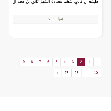
خليفة آل ثاني، شهد سعادة الشيخ ثاني بن حمد آل
...
إقرأ المزيد
9
8
7
6
5
4
3
2
1
‹
›
27
26
...
10