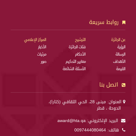
روابط سريعة
عن الجائزة
الترشيح
المركز الإعلامي
الرؤية
فئات الجائزة
الأخبار
الرسالة
الأحكام
مرئيات
الأهداف
معايير التحكيم
صور
القيمة
الأسئلة الشائعة
اتصل بنا
العنوان: مبنى 28، الحي الثقافي (كتارا)،
الدوحة ، قطر
البريد الإلكتروني:
award@hta.qa
هاتف:
0097444080464