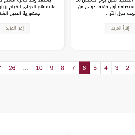
مبر 2025 لاستضافة أول مؤتمر دولي من
والتفاهم الدولي للقيام بزيا
وعه حول التر...
جمهورية الصين الشع
إقرأ المزيد
إقرأ المزيد
7
26
...
10
9
8
7
6
5
4
3
2