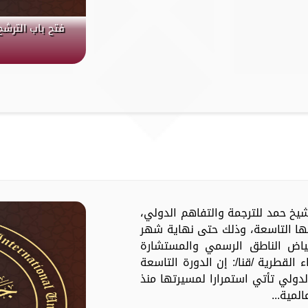
فتح باب الترشح
جائزة الشيخ حمد للترجمة والتفاهم الدولي،
رتها التاسعة، وذلك حتى نهاية شهر
لفياض الناطق الرسمي والمستشارة
ء القطرية /قنا/: إن الدورة التاسعة
لدولي تأتي استمرارا لمسيرتها منذ