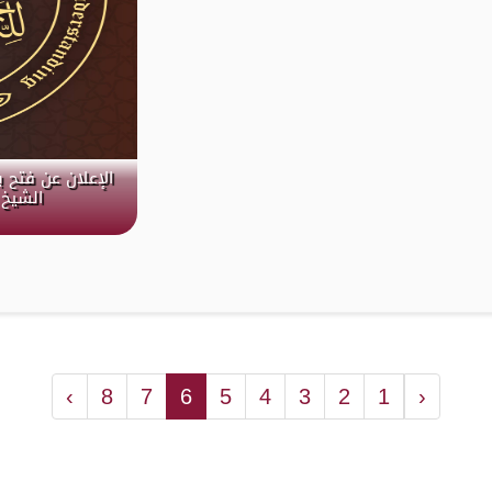
الإعلان عن فتح 
الشيخ 
›
8
7
6
5
4
3
2
1
‹