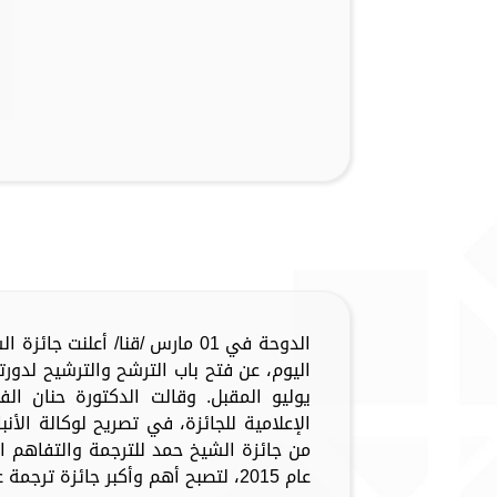
الدوحة في 01 مارس /قنا/ أعلنت 
اليوم، عن فتح باب الترشح والترشيح لدو
يوليو المقبل. وقالت الدكتورة حنان ا
الإعلامية للجائزة، في تصريح لوكالة الأنبا
من جائزة الشيخ حمد للترجمة والتفاهم ا
عام 2015، لتصبح أهم وأكبر جائزة ترجمة عالمية...