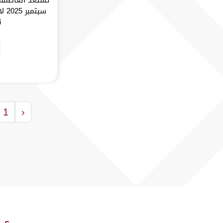
سبت
ن
1
‹