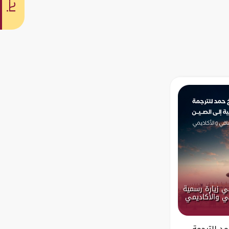
بحث
ي زيارة رسمية
في والأكاديمي
د للترجمة