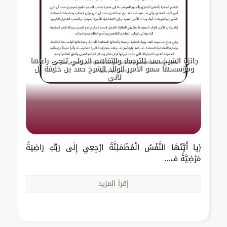
جائزة الشيخ حمد للترجمة والتفاهم الدولي تنعى راعيها
ومؤسسها سمو الأمير الوالد الشيخ حمد بن خليفة آل
ثاني
{يا أَيَّتُهَا النَّفْسُ الْمُطْمَئِنَّةُ ارْجِعِي إِلَى رَبِّكِ رَاضِيَةً
مَرْضِيَّةً ف...
إقرأ المزيد