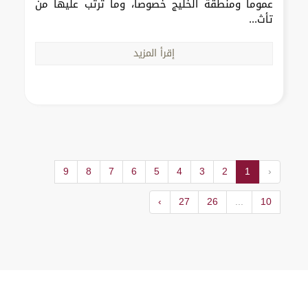
عموماً ومنطقة الخليج خصوصاً، وما ترتب عليها من
تأث...
إقرأ المزيد
9
8
7
6
5
4
3
2
1
‹
›
27
26
...
10