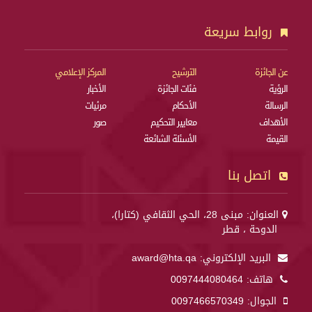
روابط سريعة
عن الجائزة
الترشيح
المركز الإعلامي
الرؤية
فئات الجائزة
الأخبار
الرسالة
الأحكام
مرئيات
الأهداف
معايير التحكيم
صور
القيمة
الأسئلة الشائعة
اتصل بنا
العنوان: مبنى 28، الحي الثقافي (كتارا)،
الدوحة ، قطر
البريد الإلكتروني:
award@hta.qa
هاتف:
0097444080464
الجوال:
0097466570349