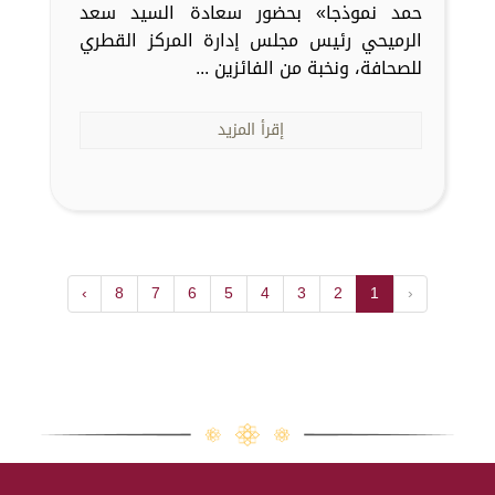
حمد نموذجا» بحضور سعادة السيد سعد
الرميحي رئيس مجلس إدارة المركز القطري
للصحافة، ونخبة من الفائزين ...
إقرأ المزيد
›
8
7
6
5
4
3
2
1
‹