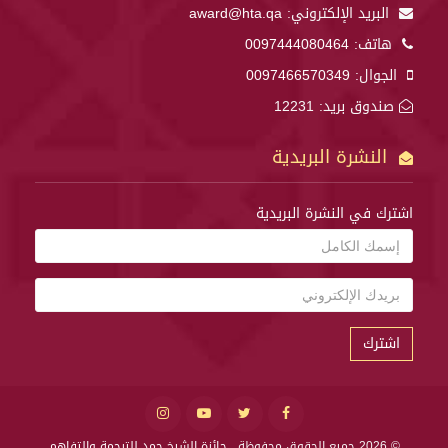
البريد الإلكتروني:
award@hta.qa
هاتف:
0097444080464
الجوال:
0097466570349
صندوق بريد: 12231
النشرة البريدية
اشترك في النشرة البريدية
اشترك
© 2026 جميع الحقوق محفوظة .
جائزة الشيخ حمد للترجمة والتفاهم