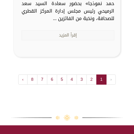
حمد نموذجا» بحضور سعادة السيد سعد
الرميحي رئيس مجلس إدارة المركز القطري
للصحافة، ونخبة من الفائزين ...
إقرأ المزيد
›
8
7
6
5
4
3
2
1
‹