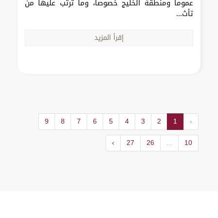
عموماً ومنطقة الخليج خصوصاً، وما ترتب عليها من
تأث...
إقرأ المزيد
9
8
7
6
5
4
3
2
1
‹
›
27
26
...
10