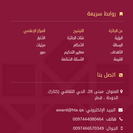
روابط سريعة
عن الجائزة
الترشيح
المركز الإعلامي
الرؤية
فئات الجائزة
الأخبار
الرسالة
الأحكام
مرئيات
الأهداف
معايير التحكيم
صور
القيمة
الأسئلة الشائعة
اتصل بنا
العنوان: مبنى 28، الحي الثقافي (كتارا)،
الدوحة ، قطر
البريد الإلكتروني:
award@hta.qa
هاتف:
0097444080464
الجوال:
0097466570349