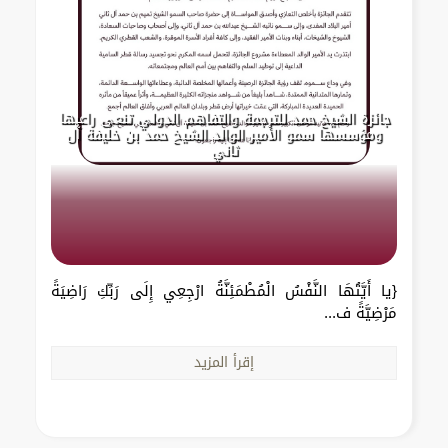
جائزة الشيخ حمد للترجمة والتفاهم الدولي تنعى راعيها
ومؤسسها سمو الأمير الوالد الشيخ حمد بن خليفة آل
ثاني
{يا أَيَّتُهَا النَّفْسُ الْمُطْمَئِنَّةُ ارْجِعِي إِلَى رَبِّكِ رَاضِيَةً
مَرْضِيَّةً ف...
إقرأ المزيد