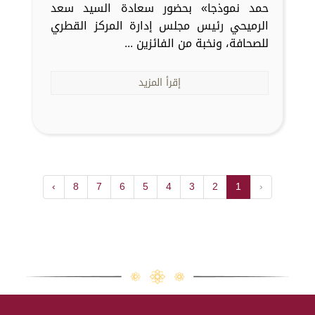
حمد نموذجا» بحضور سعادة السيد سعد
الرميحي رئيس مجلس إدارة المركز القطري
للصحافة، ونخبة من الفائزين ...
إقرأ المزيد
›
8
7
6
5
4
3
2
1
‹