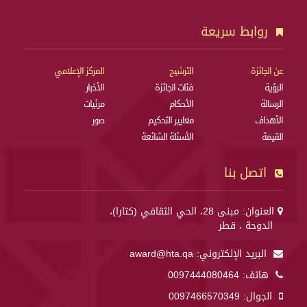
روابط سريعة
عن الجائزة
الترشيح
المركز الإعلامي
الرؤية
فئات الجائزة
الأخبار
الرسالة
الأحكام
مرئيات
الأهداف
معايير التحكيم
صور
القيمة
الأسئلة الشائعة
اتصل بنا
العنوان: مبنى 28، الحي الثقافي (كتارا)،
الدوحة ، قطر
البريد الإلكتروني:
award@hta.qa
هاتف:
0097444080464
الجوال:
0097466570349