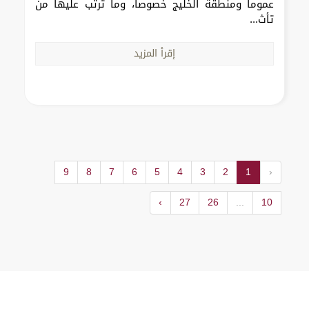
عموماً ومنطقة الخليج خصوصاً، وما ترتب عليها من
تأث...
إقرأ المزيد
9
8
7
6
5
4
3
2
1
‹
›
27
26
...
10