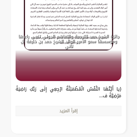
جائزة الشيخ حمد للترجمة والتفاهم الدولي تنعى راعيها
ومؤسسها سمو الأمير الوالد الشيخ حمد بن خليفة آل
ثاني
{يا أَيَّتُهَا النَّفْسُ الْمُطْمَئِنَّةُ ارْجِعِي إِلَى رَبِّكِ رَاضِيَةً
مَرْضِيَّةً ف...
إقرأ المزيد